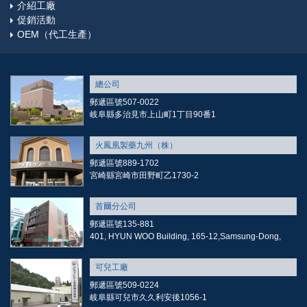
介紹工廠
促銷活動
OEM（代工生產）
總公司
郵遞區號507-0022
岐阜縣多治見市上山町1丁目90番1
火鳳凰製藥九州（株）
郵遞區號889-1702
宮崎縣宮崎市田野町乙1730-2
首爾分公司
郵遞區號135-881
401, HYUN WOO Building, 165-12,Samsung-Dong,
可兒工廠
郵遞區號509-0224
岐阜縣可兒市久久利安後1056-1