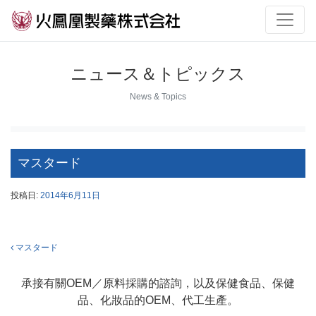
ニュース＆トピックス
News & Topics
マスタード
投稿日:
2014年6月11日
投稿ナビゲーション
マスタード
承接有關OEM／原料採購的諮詢，以及保健食品、保健
品、化妝品的OEM、代工生產。