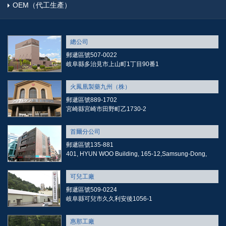
OEM（代工生產）
總公司
郵遞區號507-0022
岐阜縣多治見市上山町1丁目90番1
火鳳凰製藥九州（株）
郵遞區號889-1702
宮崎縣宮崎市田野町乙1730-2
首爾分公司
郵遞區號135-881
401, HYUN WOO Building, 165-12,Samsung-Dong,
可兒工廠
郵遞區號509-0224
岐阜縣可兒市久久利安後1056-1
惠那工廠