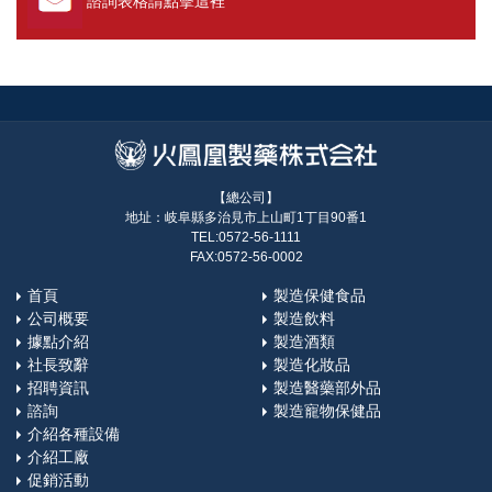
諮詢表格請點擊這裡
【總公司】
地址：岐阜縣多治見市上山町1丁目90番1
TEL:0572-56-1111
FAX:0572-56-0002
首頁
製造保健食品
公司概要
製造飲料
據點介紹
製造酒類
社長致辭
製造化妝品
招聘資訊
製造醫藥部外品
諮詢
製造寵物保健品
介紹各種設備
介紹工廠
促銷活動