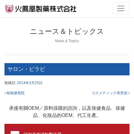
ニュース＆トピックス
News & Topics
サロン・ビラビ
投稿日:
2014年2月25日
投稿ナビゲーション
桜南接骨院
コスメティック美里加
承接有關OEM／原料採購的諮詢，以及保健食品、保健
品、化妝品的OEM、代工生產。