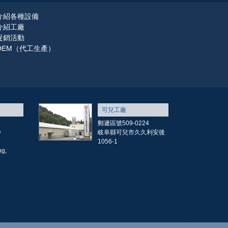
介紹各種設備
介紹工廠
促銷活動
OEM（代工生產）
可兒工廠
1
郵遞區號509-0224
O
岐阜縣可兒市久久利安後
1056-1
g,