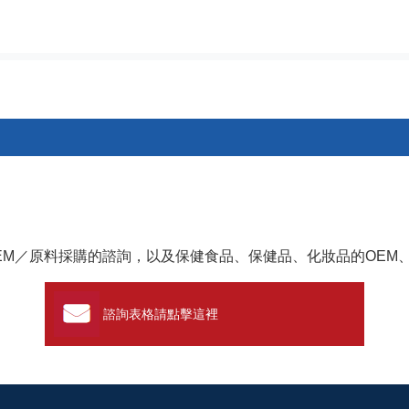
ゲーション
EM／原料採購的諮詢，以及保健食品、保健品、化妝品的OEM
諮詢表格請點擊這裡