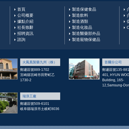
首頁
製造保健食品
公司概要
製造飲料
據點介紹
製造酒類
社長致辭
製造化妝品
招聘資訊
製造醫藥部外品
諮詢
製造寵物保健品
火鳳凰製藥九州（株）
首爾分公司
郵遞區號889-1702
郵遞區號135-88
宮崎縣宮崎市田野町乙
401, HYUN WO
1730-2
Building, 165-
12,Samsung-Don
瑞浪工廠
郵遞區號509-6101
岐阜縣瑞浪市土岐町8036