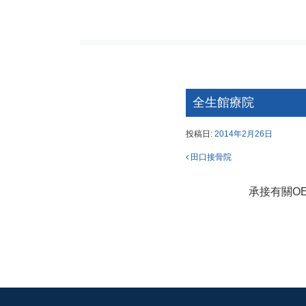
全生館療院
投稿日:
2014年2月26日
投稿ナビ
田口接骨院
承接有關O