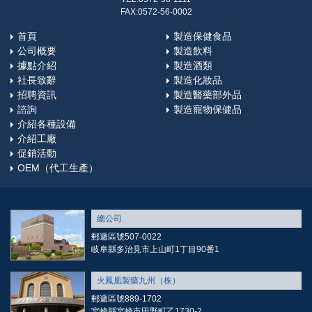
FAX:0572-56-0002
首頁
製造保健食品
公司概要
製造飲料
據點介紹
製造酒類
社長致辭
製造化妝品
招聘資訊
製造醫藥部外品
諮詢
製造寵物保健品
介紹各種設備
介紹工廠
促銷活動
OEM（代工生產）
總公司
郵遞區號507-0022
岐阜縣多治見市上山町1丁目90番1
火鳳凰製藥九州（株）
郵遞區號889-1702
宮崎縣宮崎市田野町乙1730-2