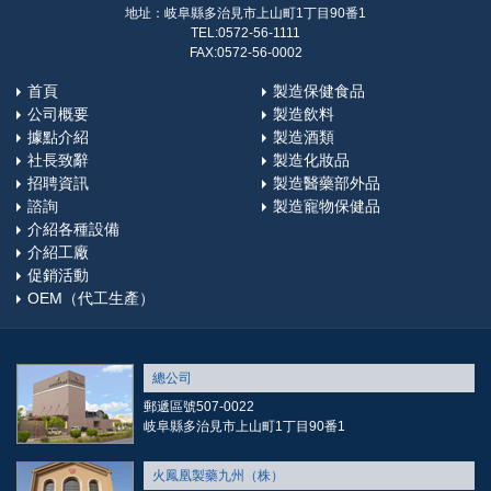
地址：岐阜縣多治見市上山町1丁目90番1
TEL:0572-56-1111
FAX:0572-56-0002
首頁
製造保健食品
公司概要
製造飲料
據點介紹
製造酒類
社長致辭
製造化妝品
招聘資訊
製造醫藥部外品
諮詢
製造寵物保健品
介紹各種設備
介紹工廠
促銷活動
OEM（代工生產）
總公司
郵遞區號507-0022
岐阜縣多治見市上山町1丁目90番1
火鳳凰製藥九州（株）