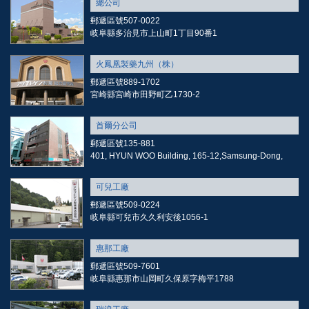
總公司
郵遞區號507-0022
岐阜縣多治見市上山町1丁目90番1
火鳳凰製藥九州（株）
郵遞區號889-1702
宮崎縣宮崎市田野町乙1730-2
首爾分公司
郵遞區號135-881
401, HYUN WOO Building, 165-12,Samsung-Dong,
可兒工廠
郵遞區號509-0224
岐阜縣可兒市久久利安後1056-1
惠那工廠
郵遞區號509-7601
岐阜縣惠那市山岡町久保原字梅平1788