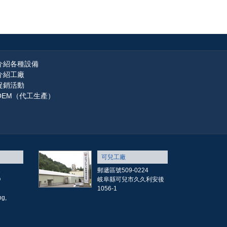
介紹各種設備
介紹工廠
促銷活動
OEM（代工生產）
可兒工廠
1
郵遞區號509-0224
O
岐阜縣可兒市久久利安後
1056-1
g,