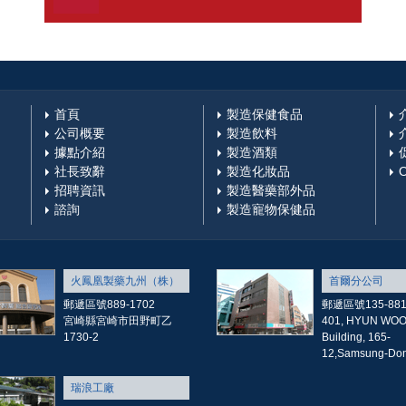
首頁
製造保健食品
公司概要
製造飲料
據點介紹
製造酒類
社長致辭
製造化妝品
招聘資訊
製造醫藥部外品
諮詢
製造寵物保健品
火鳳凰製藥九州（株）
首爾分公司
郵遞區號889-1702
郵遞區號135-88
宮崎縣宮崎市田野町乙
401, HYUN WO
1730-2
Building, 165-
12,Samsung-Don
瑞浪工廠