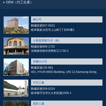
OEM（代工生產）
總公司
郵遞區號507-0022
岐阜縣多治見市上山町1丁目90番1
火鳳凰製藥九州（株）
郵遞區號889-1702
宮崎縣宮崎市田野町乙1730-2
首爾分公司
郵遞區號135-881
401, HYUN WOO Building, 165-12,Samsung-Dong,
可兒工廠
郵遞區號509-0224
岐阜縣可兒市久久利安後1056-1
惠那工廠