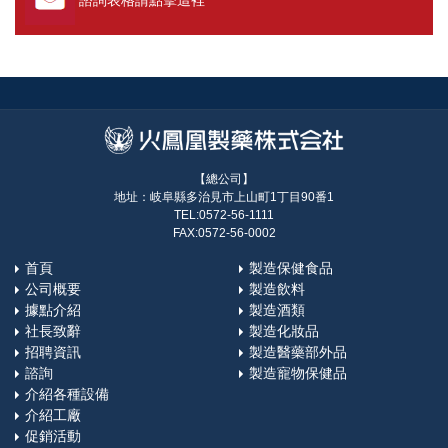
諮詢表格請點擊這裡
【總公司】
地址：岐阜縣多治見市上山町1丁目90番1
TEL:0572-56-1111
FAX:0572-56-0002
首頁
製造保健食品
公司概要
製造飲料
據點介紹
製造酒類
社長致辭
製造化妝品
招聘資訊
製造醫藥部外品
諮詢
製造寵物保健品
介紹各種設備
介紹工廠
促銷活動