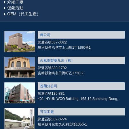
介紹工廠
促銷活動
OEM（代工生產）
總公司
郵遞區號507-0022
岐阜縣多治見市上山町1丁目90番1
火鳳凰製藥九州（株）
郵遞區號889-1702
宮崎縣宮崎市田野町乙1730-2
首爾分公司
郵遞區號135-881
401, HYUN WOO Building, 165-12,Samsung-Dong,
可兒工廠
郵遞區號509-0224
岐阜縣可兒市久久利安後1056-1