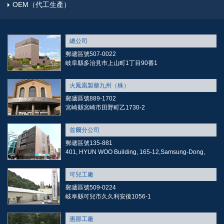
OEM（代工生產）
總公司
郵遞區號507-0022
岐阜縣多治見市上山町1丁目90番1
火鳳凰製藥九州（株）
郵遞區號889-1702
宮崎縣宮崎市田野町乙1730-2
首爾分公司
郵遞區號135-881
401, HYUN WOO Building, 165-12,Samsung-Dong,
可兒工廠
郵遞區號509-0224
岐阜縣可兒市久久利安後1056-1
惠那工廠