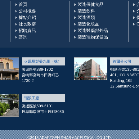
首頁
製造保健食品
公司概要
製造飲料
據點介紹
製造酒類
社長致辭
製造化妝品
招聘資訊
製造醫藥部外品
諮詢
製造寵物保健品
火鳳凰製藥九州（株）
首爾分公司
郵遞區號889-1702
郵遞區號135-88
宮崎縣宮崎市田野町乙
401, HYUN WO
1730-2
Building, 165-
12,Samsung-Don
瑞浪工廠
郵遞區號509-6101
岐阜縣瑞浪市土岐町8036
©2018 ADAPTGEN PHARMACEUTICAL CO.,LTD.