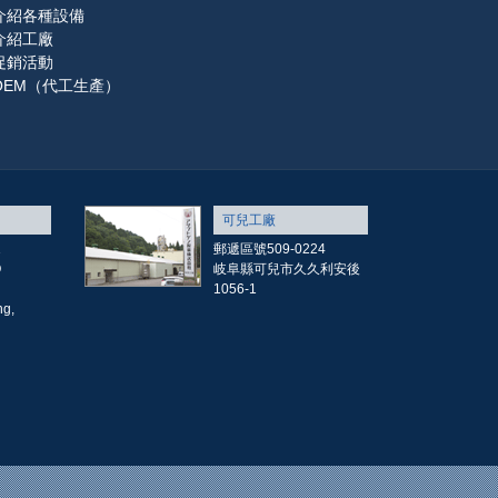
介紹各種設備
介紹工廠
促銷活動
OEM（代工生產）
可兒工廠
1
郵遞區號509-0224
O
岐阜縣可兒市久久利安後
1056-1
g,