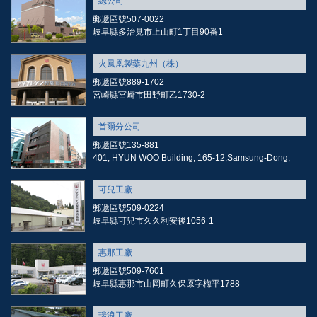
總公司
郵遞區號507-0022
岐阜縣多治見市上山町1丁目90番1
火鳳凰製藥九州（株）
郵遞區號889-1702
宮崎縣宮崎市田野町乙1730-2
首爾分公司
郵遞區號135-881
401, HYUN WOO Building, 165-12,Samsung-Dong,
可兒工廠
郵遞區號509-0224
岐阜縣可兒市久久利安後1056-1
惠那工廠
郵遞區號509-7601
岐阜縣惠那市山岡町久保原字梅平1788
瑞浪工廠