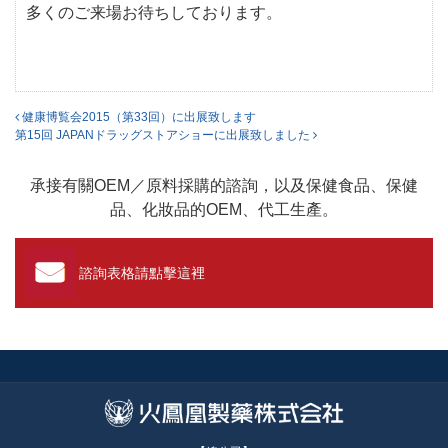
多くのご来場お待ちしております。
投稿ナビゲーション
健康博覧会2015（第33回）に出展致します
第15回 JAPANドラッグストアショーに出展致しました
承接有關OEM／原料採購的諮詢，以及保健食品、保健
品、化妝品的OEM、代工生產。
諮詢表格請點擊這裡