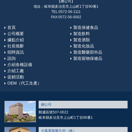
【總公司】
地址：岐阜縣多治見市上山町1丁目90番1
TEL:0572-56-1111
FAX:0572-56-0002
首頁
製造保健食品
公司概要
製造飲料
據點介紹
製造酒類
社長致辭
製造化妝品
招聘資訊
製造醫藥部外品
諮詢
製造寵物保健品
介紹各種設備
介紹工廠
促銷活動
OEM（代工生產）
總公司
郵遞區號507-0022
岐阜縣多治見市上山町1丁目90番1
火鳳凰製藥九州（株）