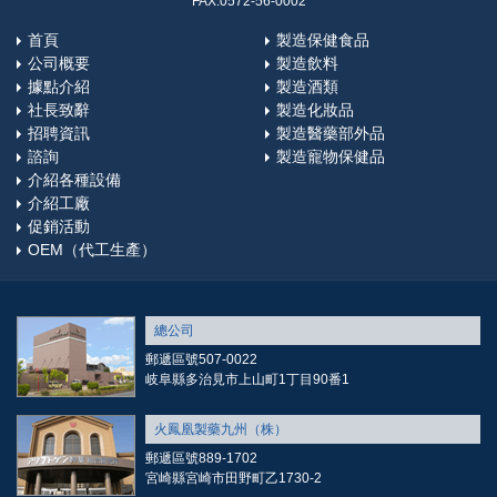
FAX:0572-56-0002
首頁
製造保健食品
公司概要
製造飲料
據點介紹
製造酒類
社長致辭
製造化妝品
招聘資訊
製造醫藥部外品
諮詢
製造寵物保健品
介紹各種設備
介紹工廠
促銷活動
OEM（代工生產）
總公司
郵遞區號507-0022
岐阜縣多治見市上山町1丁目90番1
火鳳凰製藥九州（株）
郵遞區號889-1702
宮崎縣宮崎市田野町乙1730-2