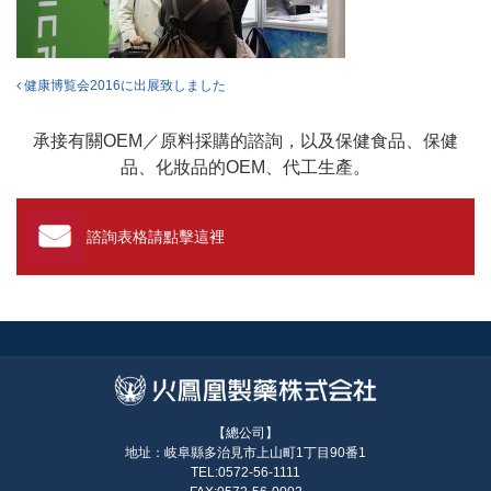
投稿ナビゲーション
健康博覧会2016に出展致しました
承接有關OEM／原料採購的諮詢，以及保健食品、保健
品、化妝品的OEM、代工生產。
諮詢表格請點擊這裡
【總公司】
地址：岐阜縣多治見市上山町1丁目90番1
TEL:0572-56-1111