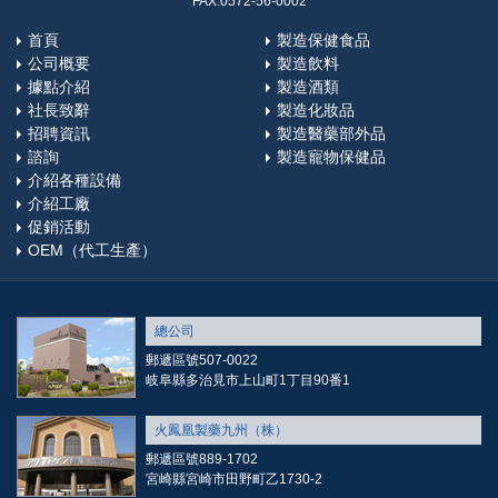
FAX:0572-56-0002
首頁
製造保健食品
公司概要
製造飲料
據點介紹
製造酒類
社長致辭
製造化妝品
招聘資訊
製造醫藥部外品
諮詢
製造寵物保健品
介紹各種設備
介紹工廠
促銷活動
OEM（代工生產）
總公司
郵遞區號507-0022
岐阜縣多治見市上山町1丁目90番1
火鳳凰製藥九州（株）
郵遞區號889-1702
宮崎縣宮崎市田野町乙1730-2