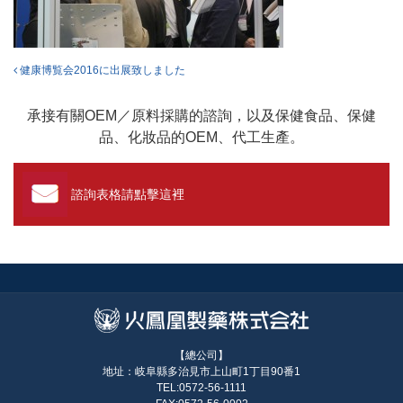
投稿ナビゲーション
健康博覧会2016に出展致しました
承接有關OEM／原料採購的諮詢，以及保健食品、保健
品、化妝品的OEM、代工生產。
諮詢表格請點擊這裡
【總公司】
地址：岐阜縣多治見市上山町1丁目90番1
TEL:0572-56-1111