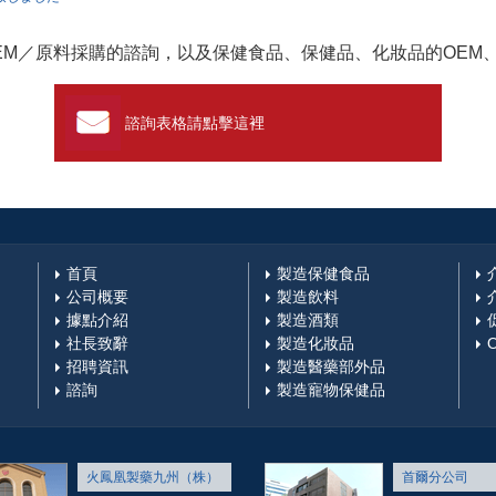
ゲーション
EM／原料採購的諮詢，以及保健食品、保健品、化妝品的OEM
諮詢表格請點擊這裡
首頁
製造保健食品
公司概要
製造飲料
據點介紹
製造酒類
社長致辭
製造化妝品
招聘資訊
製造醫藥部外品
諮詢
製造寵物保健品
火鳳凰製藥九州（株）
首爾分公司