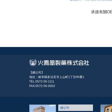
投稿ナビ
承接有關O
【總公司】
地址：岐阜縣多治見市上山町1丁目90番1
TEL:0572-56-1111
FAX:0572-56-0002
總公司