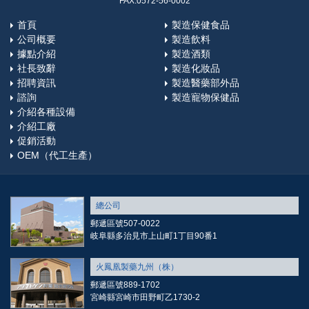
FAX:0572-56-0002
首頁
製造保健食品
公司概要
製造飲料
據點介紹
製造酒類
社長致辭
製造化妝品
招聘資訊
製造醫藥部外品
諮詢
製造寵物保健品
介紹各種設備
介紹工廠
促銷活動
OEM（代工生產）
總公司
郵遞區號507-0022
岐阜縣多治見市上山町1丁目90番1
火鳳凰製藥九州（株）
郵遞區號889-1702
宮崎縣宮崎市田野町乙1730-2