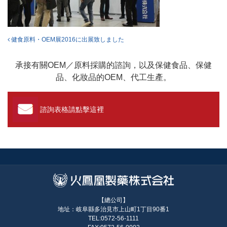
投稿ナビゲーション
健食原料・OEM展2016に出展致しました
承接有關OEM／原料採購的諮詢，以及保健食品、保健
品、化妝品的OEM、代工生產。
諮詢表格請點擊這裡
【總公司】
地址：岐阜縣多治見市上山町1丁目90番1
TEL:0572-56-1111