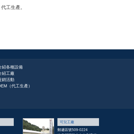
、代工生產。
介紹各種設備
介紹工廠
促銷活動
OEM（代工生產）
可兒工廠
1
郵遞區號509-0224